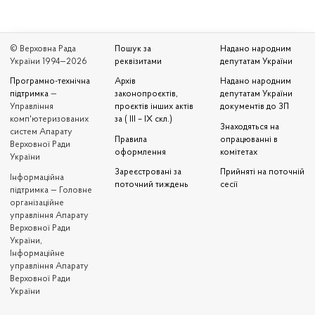
© Верховна Рада
Пошук за
Надано народним
України 1994—2026
реквізитами
депутатам України
Програмно-технічна
Архів
Надано народним
підтримка
—
законопроєктів,
депутатам України
Управління
проєктів інших актів
документів до ЗП
комп'ютеризованих
за ( III – IX скл.)
Знаходяться на
систем Апарату
Правила
опрацюванні в
Верховної Ради
оформлення
комітетах
України
Зареєстровані за
Прийняті на поточній
Iнформаційна
поточний тиждень
сесії
підтримка — Головне
організаційне
управління Апарату
Верховної Ради
України,
Інформаційне
управління Апарату
Верховної Ради
України