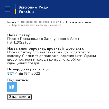
Законопроєкти, проєкти інших актів
Головна
Пошук за реквізитами
Картка законопроєкту, проєкту іншого акта
Назва файлу:
Проєкт Постанови до Закону (іншого Акта)
(18.11.2022).pdf
Назва законопроєкту, проєкту іншого акта:
Проєкт Закону про внесення змін до Податкового
кодексу України та деяких законодавчих актів України
щодо посилення заходів контролю за обігом
підакцизних товарів
Номер, дата реєстрації:
8174-1
від 18.11.2022
Поділитись:
Завантажити