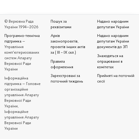
© Верховна Рада
Пошук за
Надано народним
України 1994—2026
реквізитами
депутатам України
Програмно-технічна
Архів
Надано народним
підтримка
—
законопроєктів,
депутатам України
Управління
проєктів інших актів
документів до ЗП
комп'ютеризованих
за ( III – IX скл.)
Знаходяться на
систем Апарату
Правила
опрацюванні в
Верховної Ради
оформлення
комітетах
України
Зареєстровані за
Прийняті на поточній
Iнформаційна
поточний тиждень
сесії
підтримка — Головне
організаційне
управління Апарату
Верховної Ради
України,
Інформаційне
управління Апарату
Верховної Ради
України