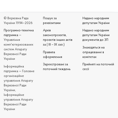
© Верховна Рада
Пошук за
Надано народним
України 1994—2026
реквізитами
депутатам України
Програмно-технічна
Архів
Надано народним
підтримка
—
законопроєктів,
депутатам України
Управління
проєктів інших актів
документів до ЗП
комп'ютеризованих
за ( III – IX скл.)
Знаходяться на
систем Апарату
Правила
опрацюванні в
Верховної Ради
оформлення
комітетах
України
Зареєстровані за
Прийняті на поточній
Iнформаційна
поточний тиждень
сесії
підтримка — Головне
організаційне
управління Апарату
Верховної Ради
України,
Інформаційне
управління Апарату
Верховної Ради
України