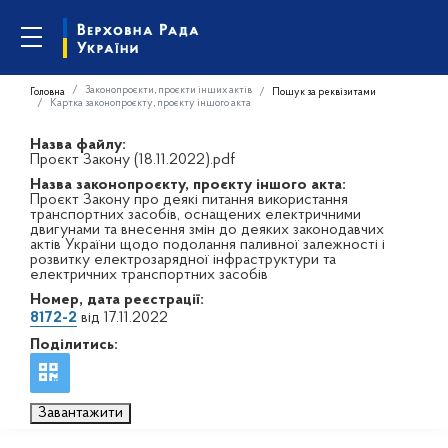
Законопроєкти, проєкти інших актів
Головна
Пошук за реквізитами
Картка законопроєкту, проєкту іншого акта
Назва файлу:
Проєкт Закону (18.11.2022).pdf
Назва законопроєкту, проєкту іншого акта:
Проєкт Закону про деякі питання використання
транспортних засобів, оснащених електричними
двигунами та внесення змін до деяких законодавчих
актів України щодо подолання паливної залежності і
розвитку електрозарядної інфраструктури та
електричних транспортних засобів
Номер, дата реєстрації:
8172-2
від 17.11.2022
Поділитись:
Завантажити