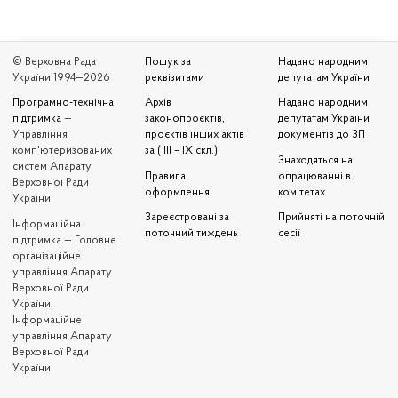
© Верховна Рада
Пошук за
Надано народним
України 1994—2026
реквізитами
депутатам України
Програмно-технічна
Архів
Надано народним
підтримка
—
законопроєктів,
депутатам України
Управління
проєктів інших актів
документів до ЗП
комп'ютеризованих
за ( III – IX скл.)
Знаходяться на
систем Апарату
Правила
опрацюванні в
Верховної Ради
оформлення
комітетах
України
Зареєстровані за
Прийняті на поточній
Iнформаційна
поточний тиждень
сесії
підтримка — Головне
організаційне
управління Апарату
Верховної Ради
України,
Інформаційне
управління Апарату
Верховної Ради
України