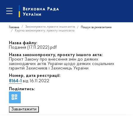
Законопроєкти, проєкти інших актів
Головна
Пошук за реквізитами
Картка законопроєкту, проєкту іншого акта
Назва файлу:
Подання (17.11.2022).pdf
Назва законопроєкту, проєкту іншого акта:
Проєкт Закону про внесення змін до деяких
законодавчих актів України щодо деяких соціальних
гарантій Захисників і Захисниць України
Номер, дата реєстрації:
8164-1
від 16.11.2022
Поділитись:
Завантажити