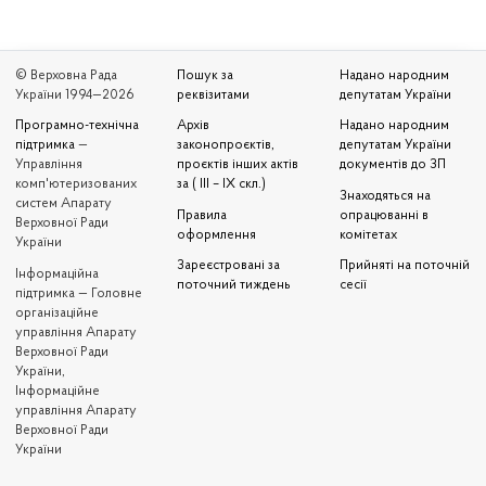
© Верховна Рада
Пошук за
Надано народним
України 1994—2026
реквізитами
депутатам України
Програмно-технічна
Архів
Надано народним
підтримка
—
законопроєктів,
депутатам України
Управління
проєктів інших актів
документів до ЗП
комп'ютеризованих
за ( III – IX скл.)
Знаходяться на
систем Апарату
Правила
опрацюванні в
Верховної Ради
оформлення
комітетах
України
Зареєстровані за
Прийняті на поточній
Iнформаційна
поточний тиждень
сесії
підтримка — Головне
організаційне
управління Апарату
Верховної Ради
України,
Інформаційне
управління Апарату
Верховної Ради
України