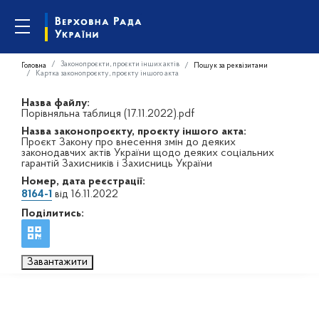
Законопроєкти, проєкти інших актів
Головна
Пошук за реквізитами
Картка законопроєкту, проєкту іншого акта
Назва файлу:
Порівняльна таблиця (17.11.2022).pdf
Назва законопроєкту, проєкту іншого акта:
Проєкт Закону про внесення змін до деяких
законодавчих актів України щодо деяких соціальних
гарантій Захисників і Захисниць України
Номер, дата реєстрації:
8164-1
від 16.11.2022
Поділитись:
Завантажити