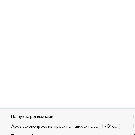
Пошук за реквізитами
Архів законопроєктів, проєктів інших актів за ( III – IX скл.)