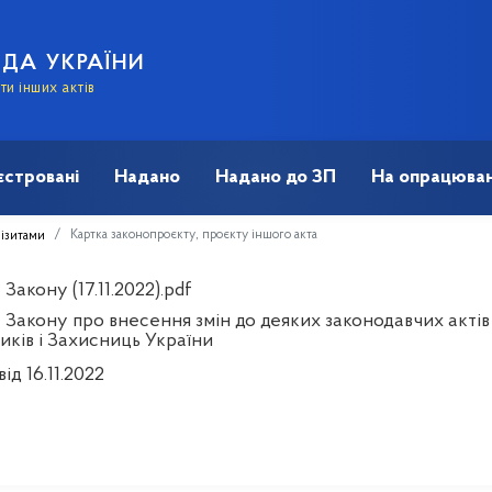
АДА УКРАЇНИ
и інших актів
єстровані
Надано
Надано до ЗП
На опрацюван
Картка законопроєкту, проєкту іншого акта
візитами
Закону (17.11.2022).pdf
 Закону про внесення змін до деяких законодавчих актів
иків і Захисниць України
від 16.11.2022