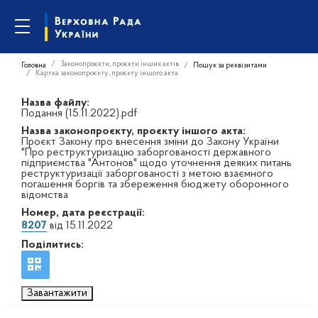
Законопроєкти, проєкти інших актів
Головна
Пошук за реквізитами
Картка законопроєкту, проєкту іншого акта
Назва файлу:
Подання (15.11.2022).pdf
Назва законопроєкту, проєкту іншого акта:
Проєкт Закону про внесення зміни до Закону України
"Про реструктуризацію заборгованості державного
підприємства "Антонов" щодо уточнення деяких питань
реструктуризації заборгованості з метою взаємного
погашення боргів та збереження бюджету оборонного
відомства
Номер, дата реєстрації:
8207
від 15.11.2022
Поділитись:
Завантажити