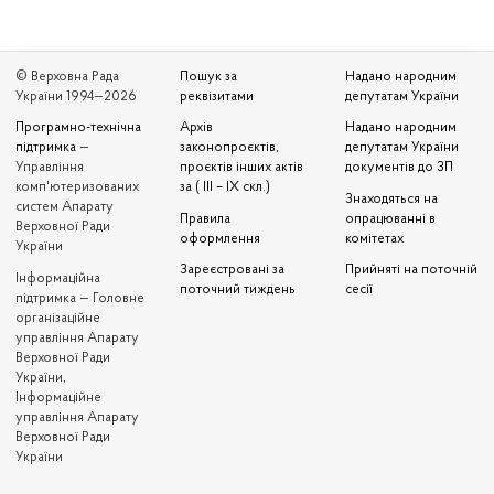
© Верховна Рада
Пошук за
Надано народним
України 1994—2026
реквізитами
депутатам України
Програмно-технічна
Архів
Надано народним
підтримка
—
законопроєктів,
депутатам України
Управління
проєктів інших актів
документів до ЗП
комп'ютеризованих
за ( III – IX скл.)
Знаходяться на
систем Апарату
Правила
опрацюванні в
Верховної Ради
оформлення
комітетах
України
Зареєстровані за
Прийняті на поточній
Iнформаційна
поточний тиждень
сесії
підтримка — Головне
організаційне
управління Апарату
Верховної Ради
України,
Інформаційне
управління Апарату
Верховної Ради
України