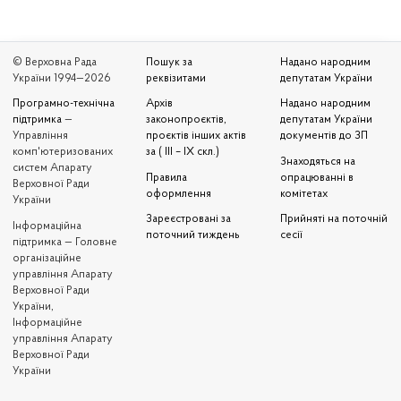
© Верховна Рада
Пошук за
Надано народним
України 1994—2026
реквізитами
депутатам України
Програмно-технічна
Архів
Надано народним
підтримка
—
законопроєктів,
депутатам України
Управління
проєктів інших актів
документів до ЗП
комп'ютеризованих
за ( III – IX скл.)
Знаходяться на
систем Апарату
Правила
опрацюванні в
Верховної Ради
оформлення
комітетах
України
Зареєстровані за
Прийняті на поточній
Iнформаційна
поточний тиждень
сесії
підтримка — Головне
організаційне
управління Апарату
Верховної Ради
України,
Інформаційне
управління Апарату
Верховної Ради
України