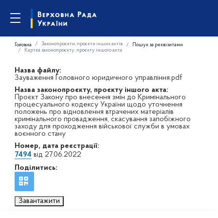
Законопроєкти, проєкти інших актів
Головна
Пошук за реквізитами
Картка законопроєкту, проєкту іншого акта
Назва файлу:
Зауваження Головного юридичного управління.pdf
Назва законопроєкту, проєкту іншого акта:
Проєкт Закону про внесення змін до Кримінального
процесуального кодексу України щодо уточнення
положень про відновлення втрачених матеріалів
кримінального провадження, скасування запобіжного
заходу для проходження військової служби в умовах
воєнного стану
Номер, дата реєстрації:
7494
від 27.06.2022
Поділитись:
Завантажити