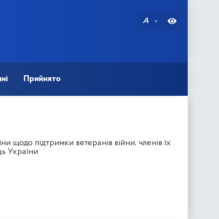
A
ні
Прийнято
и щодо підтримки ветеранів війни, членів їх
ць України