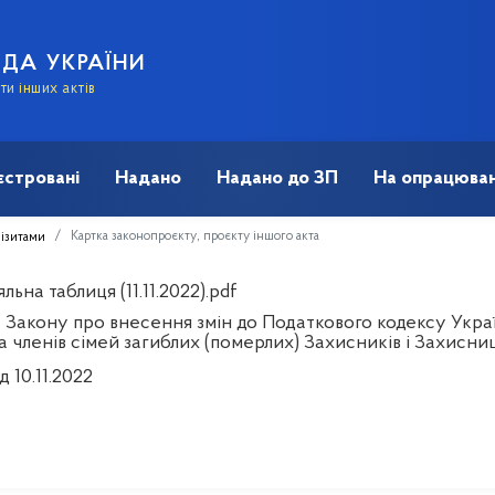
АДА УКРАЇНИ
и інших актів
єстровані
Надано
Надано до ЗП
На опрацюван
Картка законопроєкту, проєкту іншого акта
візитами
льна таблиця (11.11.2022).pdf
Закону про внесення змін до Податкового кодексу Україн
а членів сімей загиблих (померлих) Захисників і Захисни
д 10.11.2022