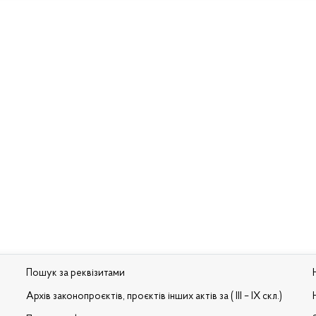
Пошук за реквізитами
Архів законопроєктів, проєктів інших актів за ( III – IX скл.)