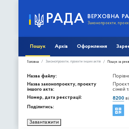
РАДА
ВЕРХОВНА Р
Законопроєкти, проєкт
Пошук
Архів
Оформлення
Заре
Законопроєкти, проєкти інших актів
Головна
Пошук за рек
Назва файлу:
Порівня
Назва законопроєкту, проєкту
Проєкт 
іншого акта:
сімей т
Номер, дата реєстрації:
8200
ві
Поділитись:
Завантажити