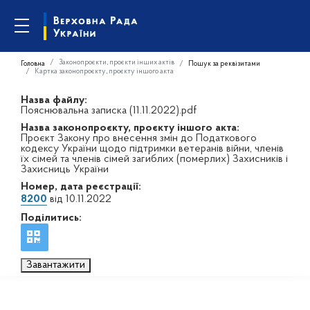
Законопроєкти, проєкти інших актів
Головна
Пошук за реквізитами
Картка законопроєкту, проєкту іншого акта
Назва файлу:
Пояснювальна записка (11.11.2022).pdf
Назва законопроєкту, проєкту іншого акта:
Проєкт Закону про внесення змін до Податкового
кодексу України щодо підтримки ветеранів війни, членів
їх сімей та членів сімей загиблих (померлих) Захисників і
Захисниць України
Номер, дата реєстрації:
8200
від 10.11.2022
Поділитись:
Завантажити