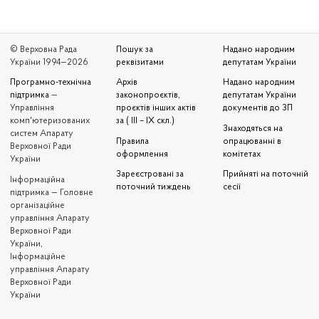
© Верховна Рада
Пошук за
Надано народним
України 1994—2026
реквізитами
депутатам України
Програмно-технічна
Архів
Надано народним
підтримка
—
законопроєктів,
депутатам України
Управління
проєктів інших актів
документів до ЗП
комп'ютеризованих
за ( III – IX скл.)
Знаходяться на
систем Апарату
Правила
опрацюванні в
Верховної Ради
оформлення
комітетах
України
Зареєстровані за
Прийняті на поточній
Iнформаційна
поточний тиждень
сесії
підтримка — Головне
організаційне
управління Апарату
Верховної Ради
України,
Інформаційне
управління Апарату
Верховної Ради
України