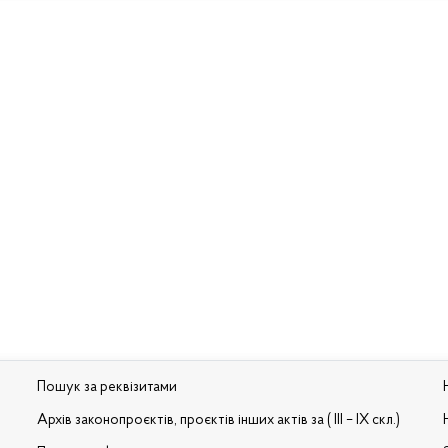
Пошук за реквізитами
Архів законопроєктів, проєктів інших актів за ( III – IX скл.)