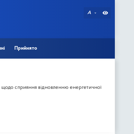
A
ні
Прийнято
и щодо сприяння відновленню енергетичної