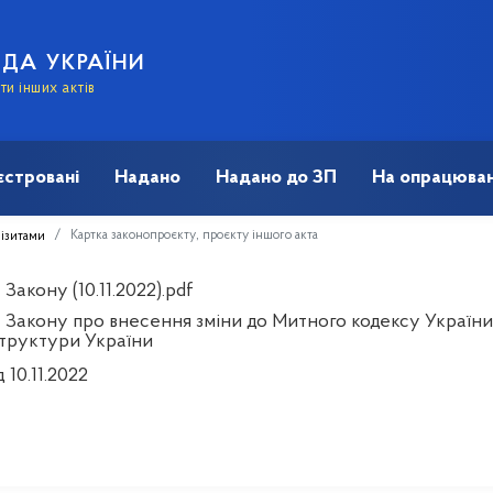
АДА УКРАЇНИ
и інших актів
єстровані
Надано
Надано до ЗП
На опрацюван
Картка законопроєкту, проєкту іншого акта
візитами
Закону (10.11.2022).pdf
 Закону про внесення зміни до Митного кодексу Україн
труктури України
д 10.11.2022