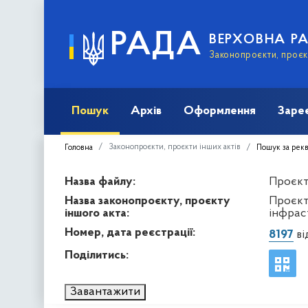
РАДА
ВЕРХОВНА Р
Законопроєкти, проєкт
Пошук
Архів
Оформлення
Заре
Законопроєкти, проєкти інших актів
Головна
Пошук за рек
Назва файлу:
Проєкт 
Назва законопроєкту, проєкту
Проєкт
іншого акта:
інфрас
Номер, дата реєстрації:
8197
ві
Поділитись:
Завантажити