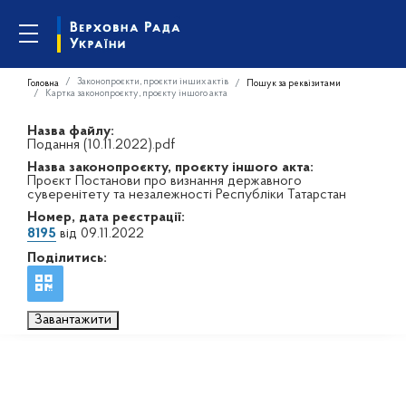
Законопроєкти, проєкти інших актів
Головна
Пошук за реквізитами
Картка законопроєкту, проєкту іншого акта
Назва файлу:
Подання (10.11.2022).pdf
Назва законопроєкту, проєкту іншого акта:
Проєкт Постанови про визнання державного
суверенітету та незалежності Республіки Татарстан
Номер, дата реєстрації:
8195
від 09.11.2022
Поділитись:
Завантажити