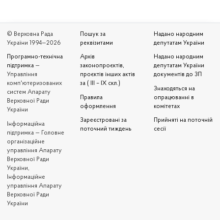
© Верховна Рада
Пошук за
Надано народним
України 1994—2026
реквізитами
депутатам України
Програмно-технічна
Архів
Надано народним
підтримка
—
законопроєктів,
депутатам України
Управління
проєктів інших актів
документів до ЗП
комп'ютеризованих
за ( III – IX скл.)
Знаходяться на
систем Апарату
Правила
опрацюванні в
Верховної Ради
оформлення
комітетах
України
Зареєстровані за
Прийняті на поточній
Iнформаційна
поточний тиждень
сесії
підтримка — Головне
організаційне
управління Апарату
Верховної Ради
України,
Інформаційне
управління Апарату
Верховної Ради
України