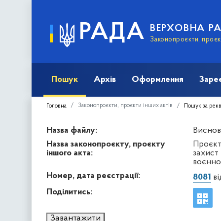
РАДА
ВЕРХОВНА Р
Законопроєкти, проєкт
Пошук
Архів
Оформлення
Заре
Законопроєкти, проєкти інших актів
Головна
Пошук за рек
Назва файлу:
Висново
Назва законопроєкту, проєкту
Проєкт 
іншого акта:
захист 
воєнно
Номер, дата реєстрації:
8081
ві
Поділитись:
Завантажити