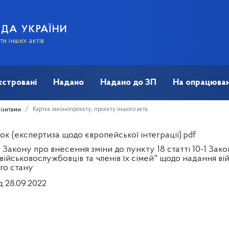
АДА УКРАЇНИ
и інших актів
єстровані
Надано
Надано до ЗП
На опрацюван
Картка законопроєкту, проєкту іншого акта
візитами
к (експертиза щодо європейської інтеграції).pdf
Закону про внесення зміни до пункту 18 статті 10-1 Зак
військовослужбовців та членів їх сімей" щодо надання ві
го стану
д 28.09.2022