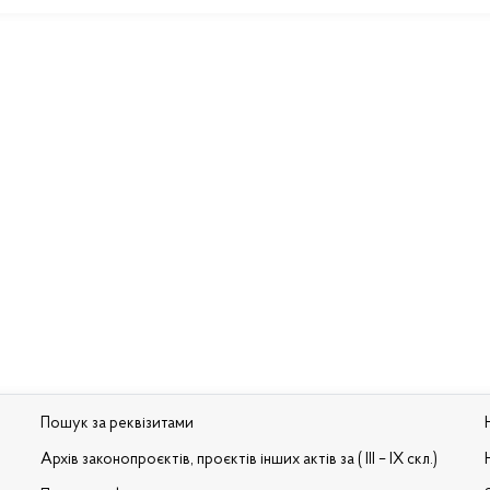
Пошук за реквізитами
Архів законопроєктів, проєктів інших актів за ( III – IX скл.)