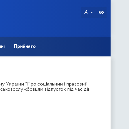
A
ні
Прийнято
ону України "Про соціальний і правовий
йськовослужбовцям відпусток під час дії