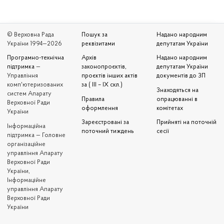
© Верховна Рада
Пошук за
Надано народним
України 1994—2026
реквізитами
депутатам України
Програмно-технічна
Архів
Надано народним
підтримка
—
законопроєктів,
депутатам України
Управління
проєктів інших актів
документів до ЗП
комп'ютеризованих
за ( III – IX скл.)
Знаходяться на
систем Апарату
Правила
опрацюванні в
Верховної Ради
оформлення
комітетах
України
Зареєстровані за
Прийняті на поточній
Iнформаційна
поточний тиждень
сесії
підтримка — Головне
організаційне
управління Апарату
Верховної Ради
України,
Інформаційне
управління Апарату
Верховної Ради
України