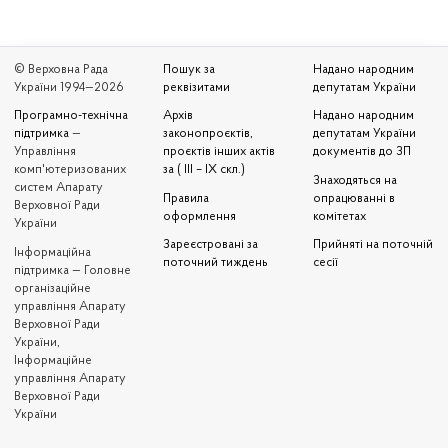
© Верховна Рада
Пошук за
Надано народним
України 1994—2026
реквізитами
депутатам України
Програмно-технічна
Архів
Надано народним
підтримка
—
законопроєктів,
депутатам України
Управління
проєктів інших актів
документів до ЗП
комп'ютеризованих
за ( III – IX скл.)
Знаходяться на
систем Апарату
Правила
опрацюванні в
Верховної Ради
оформлення
комітетах
України
Зареєстровані за
Прийняті на поточній
Iнформаційна
поточний тиждень
сесії
підтримка — Головне
організаційне
управління Апарату
Верховної Ради
України,
Інформаційне
управління Апарату
Верховної Ради
України