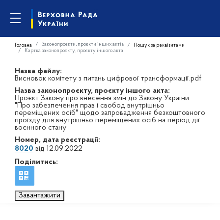
Законопроєкти, проєкти інших актів
Головна
Пошук за реквізитами
Картка законопроєкту, проєкту іншого акта
Назва файлу:
Висновок комітету з питань цифрової трансформації.pdf
Назва законопроєкту, проєкту іншого акта:
Проєкт Закону про внесення змін до Закону України
"Про забезпечення прав і свобод внутрішньо
переміщених осіб" щодо запровадження безкоштовного
проїзду для внутрішньо переміщених осіб на період дії
воєнного стану
Номер, дата реєстрації:
8020
від 12.09.2022
Поділитись:
Завантажити