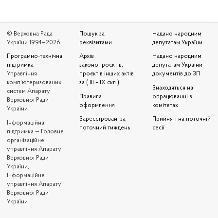
© Верховна Рада
Пошук за
Надано народним
України 1994—2026
реквізитами
депутатам України
Програмно-технічна
Архів
Надано народним
підтримка
—
законопроєктів,
депутатам України
Управління
проєктів інших актів
документів до ЗП
комп'ютеризованих
за ( III – IX скл.)
Знаходяться на
систем Апарату
Правила
опрацюванні в
Верховної Ради
оформлення
комітетах
України
Зареєстровані за
Прийняті на поточній
Iнформаційна
поточний тиждень
сесії
підтримка — Головне
організаційне
управління Апарату
Верховної Ради
України,
Інформаційне
управління Апарату
Верховної Ради
України