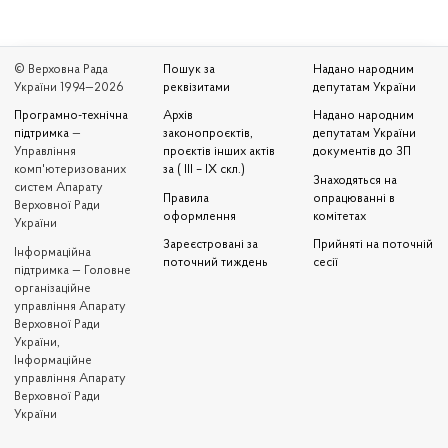
© Верховна Рада
Пошук за
Надано народним
України 1994—2026
реквізитами
депутатам України
Програмно-технічна
Архів
Надано народним
підтримка
—
законопроєктів,
депутатам України
Управління
проєктів інших актів
документів до ЗП
комп'ютеризованих
за ( III – IX скл.)
Знаходяться на
систем Апарату
Правила
опрацюванні в
Верховної Ради
оформлення
комітетах
України
Зареєстровані за
Прийняті на поточній
Iнформаційна
поточний тиждень
сесії
підтримка — Головне
організаційне
управління Апарату
Верховної Ради
України,
Інформаційне
управління Апарату
Верховної Ради
України