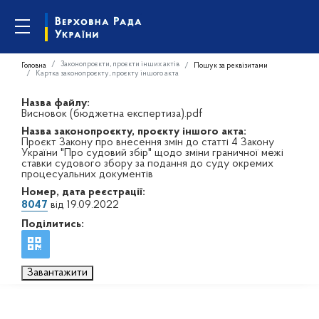
Законопроєкти, проєкти інших актів
Головна
Пошук за реквізитами
Картка законопроєкту, проєкту іншого акта
Назва файлу:
Висновок (бюджетна експертиза).pdf
Назва законопроєкту, проєкту іншого акта:
Проєкт Закону про внесення змін до статті 4 Закону
України "Про судовий збір" щодо зміни граничної межі
ставки судового збору за подання до суду окремих
процесуальних документів
Номер, дата реєстрації:
8047
від 19.09.2022
Поділитись:
Завантажити