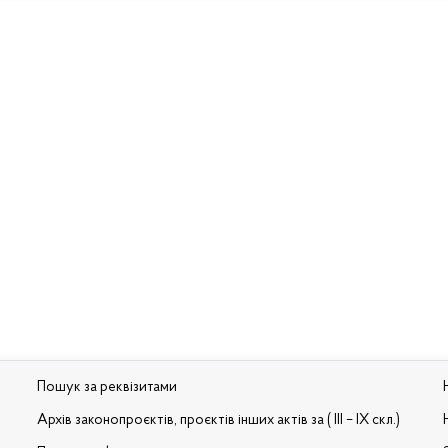
Пошук за реквізитами
Архів законопроєктів, проєктів інших актів за ( III – IX скл.)