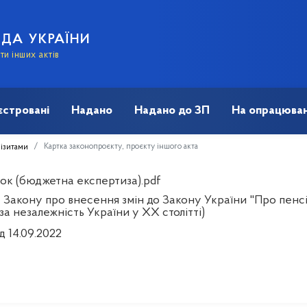
АДА УКРАЇНИ
и інших актів
єстровані
Надано
Надано до ЗП
На опрацюван
Картка законопроєкту, проєкту іншого акта
візитами
ок (бюджетна експертиза).pdf
 Закону про внесення змін до Закону України "Про пенсі
за незалежність України у XX столітті)
д 14.09.2022