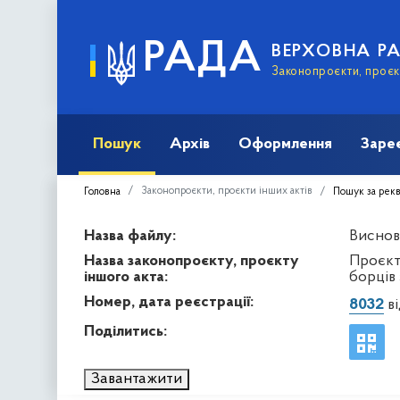
РАДА
ВЕРХОВНА Р
Законопроєкти, проєкт
Пошук
Архів
Оформлення
Заре
Законопроєкти, проєкти інших актів
Головна
Пошук за рек
Назва файлу:
Виснов
Назва законопроєкту, проєкту
Проєкт
іншого акта:
борців 
Номер, дата реєстрації:
8032
ві
Поділитись:
Завантажити