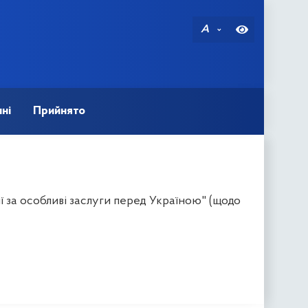
A
ні
Прийнято
ї за особливі заслуги перед Україною" (щодо