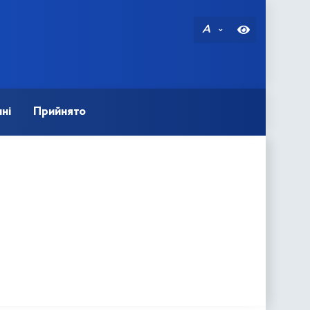
A
ні
Прийнято