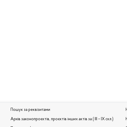
Пошук за реквізитами
Архів законопроєктів, проєктів інших актів за ( III – IX скл.)