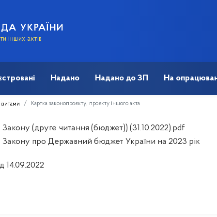
АДА УКРАЇНИ
и інших актів
єстровані
Надано
Надано до ЗП
На опрацюван
Картка законопроєкту, проєкту іншого акта
візитами
Закону (друге читання (бюджет)) (31.10.2022).pdf
 Закону про Державний бюджет України на 2023 рік
д 14.09.2022