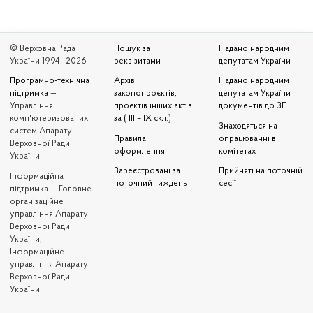
© Верховна Рада
Пошук за
Надано народним
України 1994—2026
реквізитами
депутатам України
Програмно-технічна
Архів
Надано народним
підтримка
—
законопроєктів,
депутатам України
Управління
проєктів інших актів
документів до ЗП
комп'ютеризованих
за ( III – IX скл.)
Знаходяться на
систем Апарату
Правила
опрацюванні в
Верховної Ради
оформлення
комітетах
України
Зареєстровані за
Прийняті на поточній
Iнформаційна
поточний тиждень
сесії
підтримка — Головне
організаційне
управління Апарату
Верховної Ради
України,
Інформаційне
управління Апарату
Верховної Ради
України