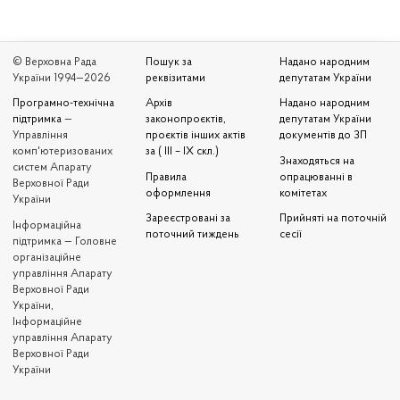
© Верховна Рада
Пошук за
Надано народним
України 1994—2026
реквізитами
депутатам України
Програмно-технічна
Архів
Надано народним
підтримка
—
законопроєктів,
депутатам України
Управління
проєктів інших актів
документів до ЗП
комп'ютеризованих
за ( III – IX скл.)
Знаходяться на
систем Апарату
Правила
опрацюванні в
Верховної Ради
оформлення
комітетах
України
Зареєстровані за
Прийняті на поточній
Iнформаційна
поточний тиждень
сесії
підтримка — Головне
організаційне
управління Апарату
Верховної Ради
України,
Інформаційне
управління Апарату
Верховної Ради
України