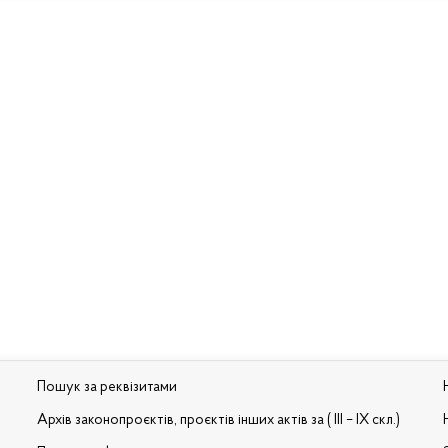
Пошук за реквізитами
Архів законопроєктів, проєктів інших актів за ( III – IX скл.)