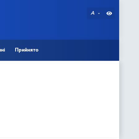
A
ні
Прийнято