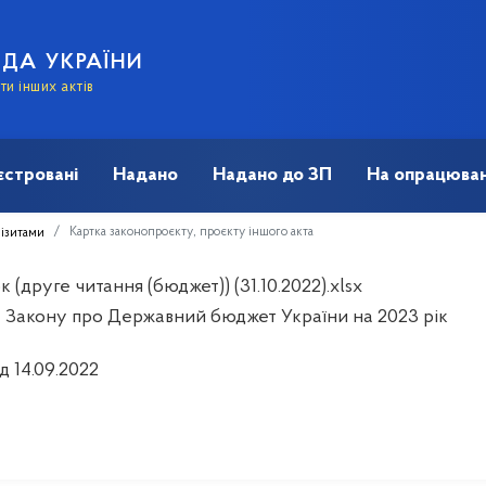
АДА УКРАЇНИ
и інших актів
єстровані
Надано
Надано до ЗП
На опрацюван
Картка законопроєкту, проєкту іншого акта
візитами
 (друге читання (бюджет)) (31.10.2022).xlsx
 Закону про Державний бюджет України на 2023 рік
д 14.09.2022