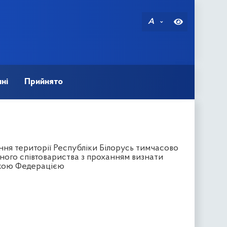
A
ні
Прийнято
ня території Республіки Білорусь тимчасово
ого співтовариства з проханням визнати
ькою Федерацією