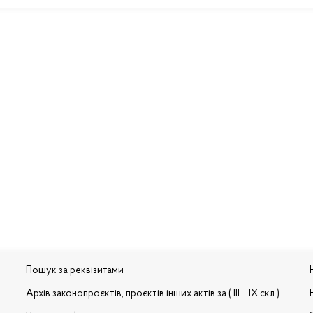
Пошук за реквізитами
Архів законопроєктів, проєктів інших актів за ( III – IX скл.)