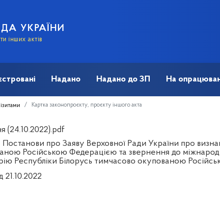
АДА УКРАЇНИ
и інших актів
єстровані
Надано
Надано до ЗП
На опрацюван
Картка законопроєкту, проєкту іншого акта
візитами
 (24.10.2022).pdf
 Постанови про Заяву Верховної Ради України про визнан
аною Російською Федерацією та звернення до міжнародн
рію Республіки Білорусь тимчасово окупованою Російс
д 21.10.2022