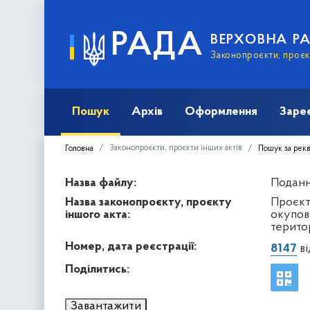
РАДА
ВЕРХОВНА Р
Законопроєкти, проєкт
Пошук
Архів
Оформлення
Заре
Законопроєкти, проєкти інших актів
Головна
Пошук за рек
Назва файлу:
Подання
Назва законопроєкту, проєкту
Проєкт
іншого акта:
окупов
терито
Номер, дата реєстрації:
8147
ві
Поділитись:
Завантажити