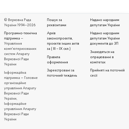
© Верховна Рада
Пошук за
Надано народним
України 1994—2026
реквізитами
депутатам України
Програмно-технічна
Архів
Надано народним
підтримка
—
законопроєктів,
депутатам України
Управління
проєктів інших актів
документів до ЗП
комп'ютеризованих
за ( III – IX скл.)
Знаходяться на
систем Апарату
Правила
опрацюванні в
Верховної Ради
оформлення
комітетах
України
Зареєстровані за
Прийняті на поточній
Iнформаційна
поточний тиждень
сесії
підтримка — Головне
організаційне
управління Апарату
Верховної Ради
України,
Інформаційне
управління Апарату
Верховної Ради
України