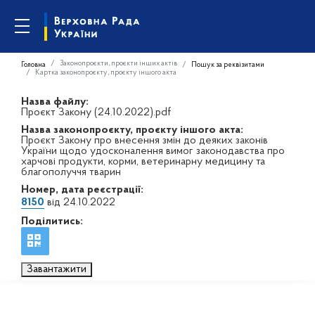
Законопроєкти, проєкти інших актів
Головна
Пошук за реквізитами
Картка законопроєкту, проєкту іншого акта
Назва файлу:
Проєкт Закону (24.10.2022).pdf
Назва законопроєкту, проєкту іншого акта:
Проєкт Закону про внесення змін до деяких законів
України щодо удосконалення вимог законодавства про
харчові продукти, корми, ветеринарну медицину та
благополуччя тварин
Номер, дата реєстрації:
8150
від 24.10.2022
Поділитись:
Завантажити