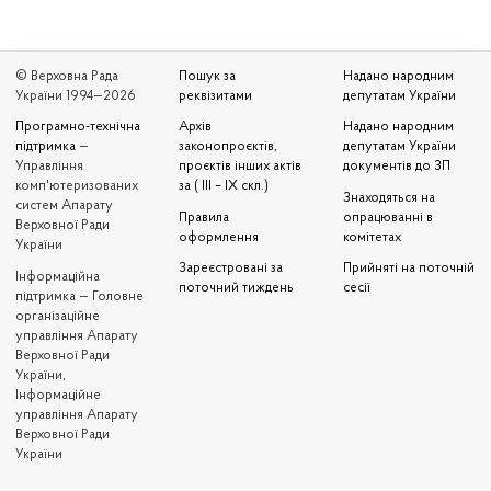
© Верховна Рада
Пошук за
Надано народним
України 1994—2026
реквізитами
депутатам України
Програмно-технічна
Архів
Надано народним
підтримка
—
законопроєктів,
депутатам України
Управління
проєктів інших актів
документів до ЗП
комп'ютеризованих
за ( III – IX скл.)
Знаходяться на
систем Апарату
Правила
опрацюванні в
Верховної Ради
оформлення
комітетах
України
Зареєстровані за
Прийняті на поточній
Iнформаційна
поточний тиждень
сесії
підтримка — Головне
організаційне
управління Апарату
Верховної Ради
України,
Інформаційне
управління Апарату
Верховної Ради
України