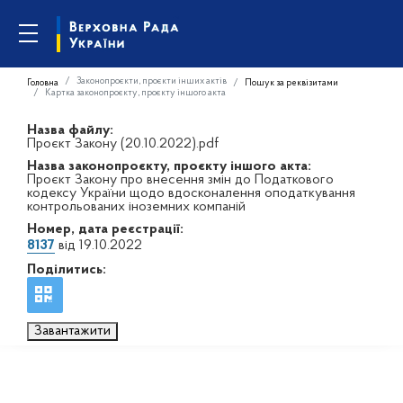
Законопроєкти, проєкти інших актів
Головна
Пошук за реквізитами
Картка законопроєкту, проєкту іншого акта
Назва файлу:
Проєкт Закону (20.10.2022).pdf
Назва законопроєкту, проєкту іншого акта:
Проєкт Закону про внесення змін до Податкового
кодексу України щодо вдосконалення оподаткування
контрольованих іноземних компаній
Номер, дата реєстрації:
8137
від 19.10.2022
Поділитись:
Завантажити