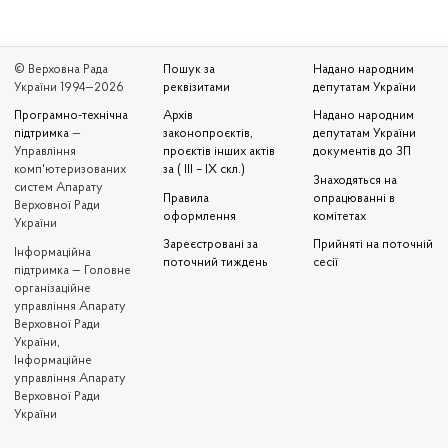
© Верховна Рада
Пошук за
Надано народним
України 1994—2026
реквізитами
депутатам України
Програмно-технічна
Архів
Надано народним
підтримка
—
законопроєктів,
депутатам України
Управління
проєктів інших актів
документів до ЗП
комп'ютеризованих
за ( III – IX скл.)
Знаходяться на
систем Апарату
Правила
опрацюванні в
Верховної Ради
оформлення
комітетах
України
Зареєстровані за
Прийняті на поточній
Iнформаційна
поточний тиждень
сесії
підтримка — Головне
організаційне
управління Апарату
Верховної Ради
України,
Інформаційне
управління Апарату
Верховної Ради
України