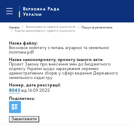
Законопроєкти, проєкти інших актів
Головна
Пошук за реквізитами
Картка законопроєкту, проєкту іншого акта
Назва файлу:
Висновок комітету з питань аграрної та земельної
політики.pdf
Назва законопроєкту, проєкту іншого акта:
Проєкт Закону про внесення змін до Бюджетного
кодексу України щодо зарахування окремих
адміністративних зборів у сфері ведення Державного
земельного кадастру
Номер, дата реєстрації:
8043
від 16.09.2022
Поділитись:
Завантажити