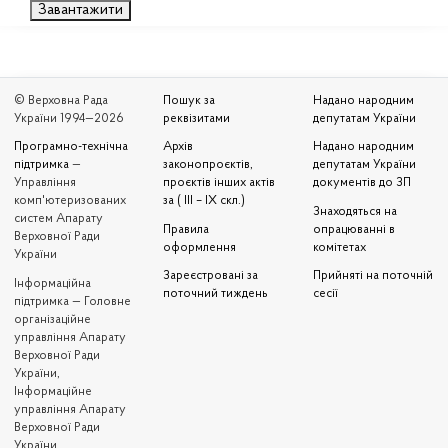
Завантажити
© Верховна Рада
Пошук за
Надано народним
України 1994—2026
реквізитами
депутатам України
Програмно-технічна
Архів
Надано народним
підтримка
—
законопроєктів,
депутатам України
Управління
проєктів інших актів
документів до ЗП
комп'ютеризованих
за ( III – IX скл.)
Знаходяться на
систем Апарату
Правила
опрацюванні в
Верховної Ради
оформлення
комітетах
України
Зареєстровані за
Прийняті на поточній
Iнформаційна
поточний тиждень
сесії
підтримка — Головне
організаційне
управління Апарату
Верховної Ради
України,
Інформаційне
управління Апарату
Верховної Ради
України