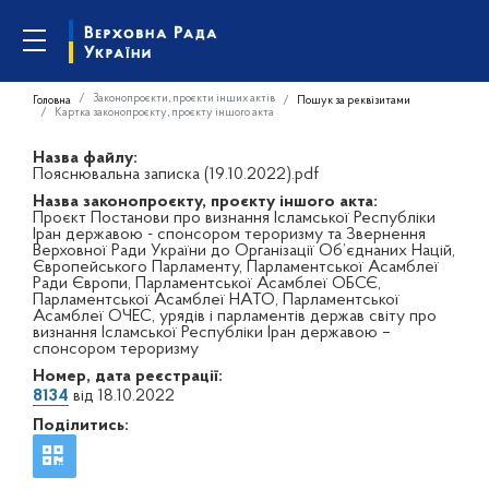
Законопроєкти, проєкти інших актів
Головна
Пошук за реквізитами
Картка законопроєкту, проєкту іншого акта
Назва файлу:
Пояснювальна записка (19.10.2022).pdf
Назва законопроєкту, проєкту іншого акта:
Проєкт Постанови про визнання Ісламської Республіки
Іран державою - спонсором тероризму та Звернення
Верховної Ради України до Організації Об’єднаних Націй,
Європейського Парламенту, Парламентської Асамблеї
Ради Європи, Парламентської Асамблеї ОБСЄ,
Парламентської Асамблеї НАТО, Парламентської
Асамблеї ОЧЕС, урядів і парламентів держав світу про
визнання Ісламської Республіки Іран державою –
спонсором тероризму
Номер, дата реєстрації:
8134
від 18.10.2022
Поділитись: