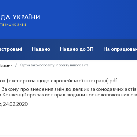
АДА УКРАЇНИ
и інших актів
єстровані
Надано
Надано до ЗП
На опрацюван
Картка законопроєкту, проєкту іншого акта
візитами
к (експертиза щодо європейської інтеграції).pdf
 Закону про внесення змін до деяких законодавчих актів 
о Конвенції про захист прав людини і основоположних св
д 24.02.2020