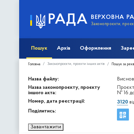
РАДА
ВЕРХОВНА Р
Законопроєкти, проєкт
Пошук
Архів
Оформлення
Заре
Законопроєкти, проєкти інших актів
Головна
Пошук за рек
Назва файлу:
Висново
Назва законопроєкту, проєкту
Проєкт
іншого акта:
№ 16 д
Номер, дата реєстрації:
3120
ві
Поділитись:
Завантажити