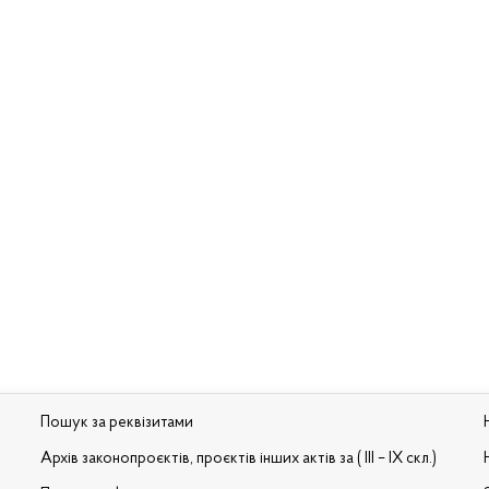
Пошук за реквізитами
Архів законопроєктів, проєктів інших актів за ( III – IX скл.)