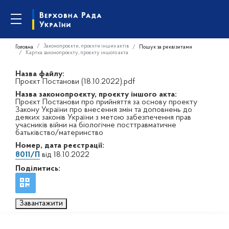
Законопроєкти, проєкти інших актів
Головна
Пошук за реквізитами
Картка законопроєкту, проєкту іншого акта
Назва файлу:
Проєкт Постанови (18.10.2022).pdf
Назва законопроєкту, проєкту іншого акта:
Проєкт Постанови про прийняття за основу проекту
Закону України про внесення змін та доповнень до
деяких законів України з метою забезпечення прав
учасників війни на біологічне посттравматичне
батьківство/материнство
Номер, дата реєстрації:
8011/П
від 18.10.2022
Поділитись:
Завантажити