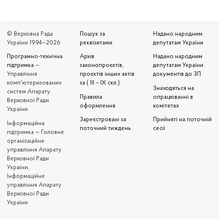
© Верховна Рада
Пошук за
Надано народним
України 1994—2026
реквізитами
депутатам України
Програмно-технічна
Архів
Надано народним
підтримка
—
законопроєктів,
депутатам України
Управління
проєктів інших актів
документів до ЗП
комп'ютеризованих
за ( III – IX скл.)
Знаходяться на
систем Апарату
Правила
опрацюванні в
Верховної Ради
оформлення
комітетах
України
Зареєстровані за
Прийняті на поточній
Iнформаційна
поточний тиждень
сесії
підтримка — Головне
організаційне
управління Апарату
Верховної Ради
України,
Інформаційне
управління Апарату
Верховної Ради
України