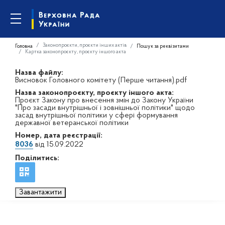
Законопроєкти, проєкти інших актів
Головна
Пошук за реквізитами
Картка законопроєкту, проєкту іншого акта
Назва файлу:
Висновок Головного комітету (Перше читання).pdf
Назва законопроєкту, проєкту іншого акта:
Проєкт Закону про внесення змін до Закону України
"Про засади внутрішньої і зовнішньої політики" щодо
засад внутрішньої політики у сфері формування
державної ветеранської політики
Номер, дата реєстрації:
8036
від 15.09.2022
Поділитись:
Завантажити