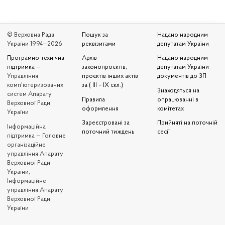
© Верховна Рада
Пошук за
Надано народним
України 1994—2026
реквізитами
депутатам України
Програмно-технічна
Архів
Надано народним
підтримка
—
законопроєктів,
депутатам України
Управління
проєктів інших актів
документів до ЗП
комп'ютеризованих
за ( III – IX скл.)
Знаходяться на
систем Апарату
Правила
опрацюванні в
Верховної Ради
оформлення
комітетах
України
Зареєстровані за
Прийняті на поточній
Iнформаційна
поточний тиждень
сесії
підтримка — Головне
організаційне
управління Апарату
Верховної Ради
України,
Інформаційне
управління Апарату
Верховної Ради
України