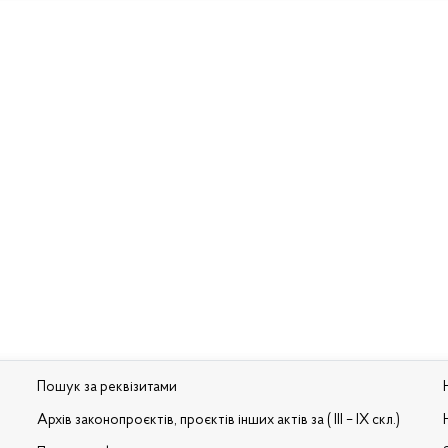
Пошук за реквізитами
Архів законопроєктів, проєктів інших актів за ( III – IX скл.)