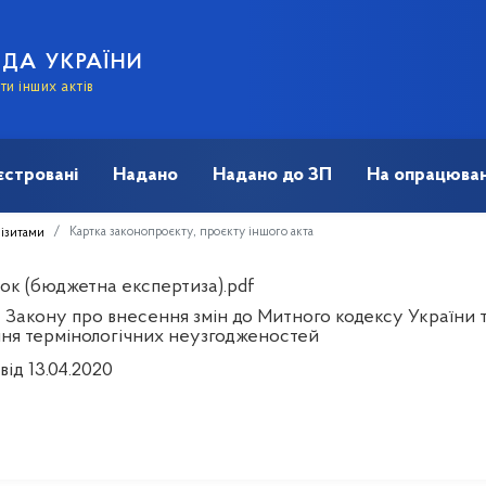
АДА УКРАЇНИ
и інших актів
єстровані
Надано
Надано до ЗП
На опрацюван
Картка законопроєкту, проєкту іншого акта
візитами
ок (бюджетна експертиза).pdf
 Закону про внесення змін до Митного кодексу України т
ня термінологічних неузгодженостей
від 13.04.2020