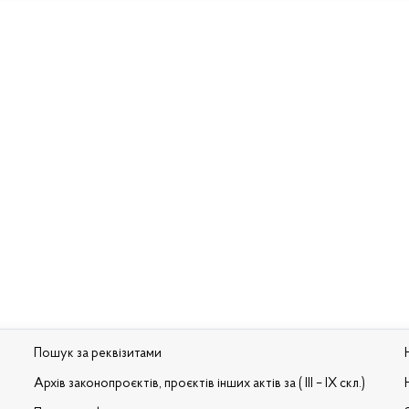
Пошук за реквізитами
Архів законопроєктів, проєктів інших актів за ( III – IX скл.)