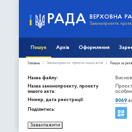
РАДА
ВЕРХОВНА Р
Законопроєкти, проєкт
Пошук
Архів
Оформлення
Заре
Законопроєкти, проєкти інших актів
Головна
Пошук за рек
Назва файлу:
Виснов
Назва законопроєкту, проєкту
Проєкт
іншого акта:
особли
Номер, дата реєстрації:
8069
ві
Поділитись:
Завантажити