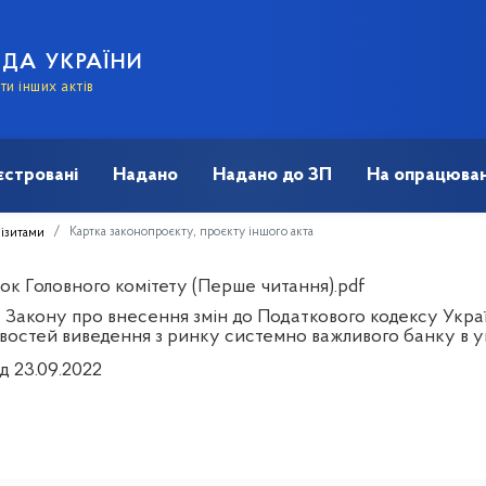
АДА УКРАЇНИ
и інших актів
єстровані
Надано
Надано до ЗП
На опрацюван
Картка законопроєкту, проєкту іншого акта
візитами
ок Головного комітету (Перше читання).pdf
 Закону про внесення змін до Податкового кодексу Украї
востей виведення з ринку системно важливого банку в у
д 23.09.2022