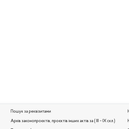
Пошук за реквізитами
Архів законопроєктів, проєктів інших актів за ( III – IX скл.)