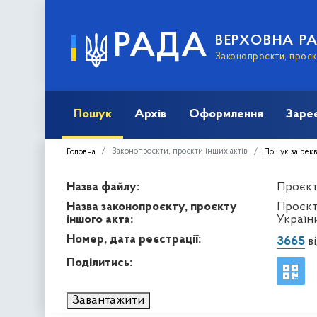
РАДА
ВЕРХОВНА Р
Законопроєкти, проєкт
Пошук
Архів
Оформлення
Заре
Законопроєкти, проєкти інших актів
Головна
Пошук за рек
Назва файлу:
Проєкт 
Назва законопроєкту, проєкту
Проєкт
іншого акта:
Україн
Номер, дата реєстрації:
3665
ві
Поділитись:
Завантажити