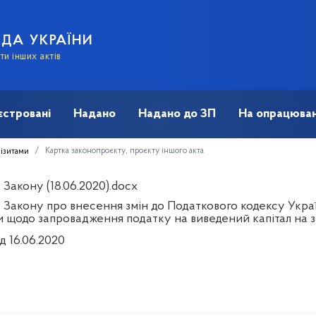
АДА УКРАЇНИ
и інших актів
єстровані
Надано
Надано до ЗП
На опрацюван
Картка законопроєкту, проєкту іншого акта
візитами
Закону (18.06.2020).docx
 Закону про внесення змін до Податкового кодексу Украї
и щодо запровадження податку на виведений капітал на 
д 16.06.2020