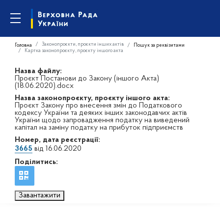
Законопроєкти, проєкти інших актів
Головна
Пошук за реквізитами
Картка законопроєкту, проєкту іншого акта
Назва файлу:
Проєкт Постанови до Закону (іншого Акта)
(18.06.2020).docx
Назва законопроєкту, проєкту іншого акта:
Проєкт Закону про внесення змін до Податкового
кодексу України та деяких інших законодавчих актів
України щодо запровадження податку на виведений
капітал на заміну податку на прибуток підприємств
Номер, дата реєстрації:
3665
від 16.06.2020
Поділитись:
Завантажити