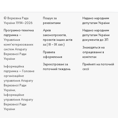
© Верховна Рада
Пошук за
Надано народним
України 1994—2026
реквізитами
депутатам України
Програмно-технічна
Архів
Надано народним
підтримка
—
законопроєктів,
депутатам України
Управління
проєктів інших актів
документів до ЗП
комп'ютеризованих
за ( III – IX скл.)
Знаходяться на
систем Апарату
Правила
опрацюванні в
Верховної Ради
оформлення
комітетах
України
Зареєстровані за
Прийняті на поточній
Iнформаційна
поточний тиждень
сесії
підтримка — Головне
організаційне
управління Апарату
Верховної Ради
України,
Інформаційне
управління Апарату
Верховної Ради
України