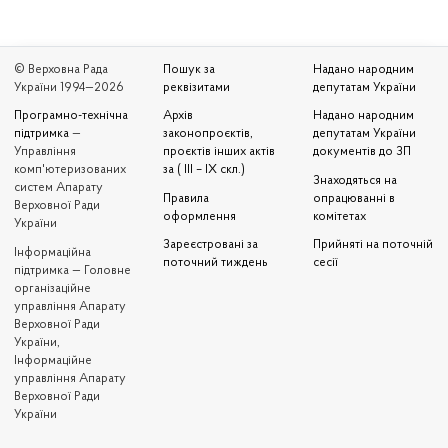
© Верховна Рада
Пошук за
Надано народним
України 1994—2026
реквізитами
депутатам України
Програмно-технічна
Архів
Надано народним
підтримка
—
законопроєктів,
депутатам України
Управління
проєктів інших актів
документів до ЗП
комп'ютеризованих
за ( III – IX скл.)
Знаходяться на
систем Апарату
Правила
опрацюванні в
Верховної Ради
оформлення
комітетах
України
Зареєстровані за
Прийняті на поточній
Iнформаційна
поточний тиждень
сесії
підтримка — Головне
організаційне
управління Апарату
Верховної Ради
України,
Інформаційне
управління Апарату
Верховної Ради
України