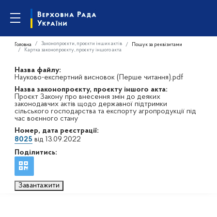
Законопроєкти, проєкти інших актів
Головна
Пошук за реквізитами
Картка законопроєкту, проєкту іншого акта
Назва файлу:
Науково-експертний висновок (Перше читання).pdf
Назва законопроєкту, проєкту іншого акта:
Проєкт Закону про внесення змін до деяких
законодавчих актів щодо державної підтримки
сільського господарства та експорту агропродукції під
час воєнного стану
Номер, дата реєстрації:
8025
від 13.09.2022
Поділитись:
Завантажити