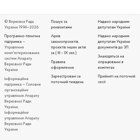
© Верховна Рада
Пошук за
Надано народним
України 1994—2026
реквізитами
депутатам України
Програмно-технічна
Архів
Надано народним
підтримка
—
законопроєктів,
депутатам України
Управління
проєктів інших актів
документів до ЗП
комп'ютеризованих
за ( III – IX скл.)
Знаходяться на
систем Апарату
Правила
опрацюванні в
Верховної Ради
оформлення
комітетах
України
Зареєстровані за
Прийняті на поточній
Iнформаційна
поточний тиждень
сесії
підтримка — Головне
організаційне
управління Апарату
Верховної Ради
України,
Інформаційне
управління Апарату
Верховної Ради
України