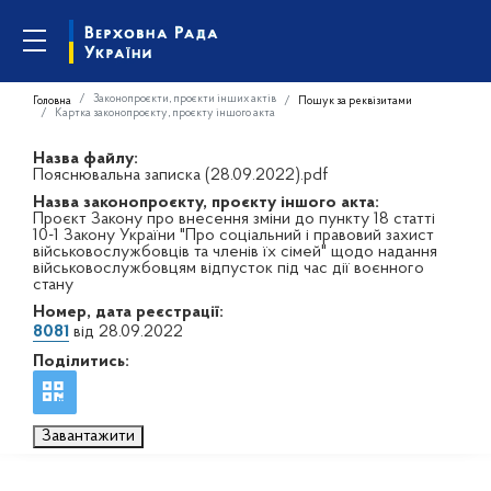
Законопроєкти, проєкти інших актів
Головна
Пошук за реквізитами
Картка законопроєкту, проєкту іншого акта
Назва файлу:
Пояснювальна записка (28.09.2022).pdf
Назва законопроєкту, проєкту іншого акта:
Проєкт Закону про внесення зміни до пункту 18 статті
10-1 Закону України "Про соціальний і правовий захист
військовослужбовців та членів їх сімей" щодо надання
військовослужбовцям відпусток під час дії воєнного
стану
Номер, дата реєстрації:
8081
від 28.09.2022
Поділитись:
Завантажити