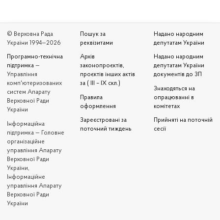
© Верховна Рада
Пошук за
Надано народним
України 1994—2026
реквізитами
депутатам України
Програмно-технічна
Архів
Надано народним
підтримка
—
законопроєктів,
депутатам України
Управління
проєктів інших актів
документів до ЗП
комп'ютеризованих
за ( III – IX скл.)
Знаходяться на
систем Апарату
Правила
опрацюванні в
Верховної Ради
оформлення
комітетах
України
Зареєстровані за
Прийняті на поточній
Iнформаційна
поточний тиждень
сесії
підтримка — Головне
організаційне
управління Апарату
Верховної Ради
України,
Інформаційне
управління Апарату
Верховної Ради
України