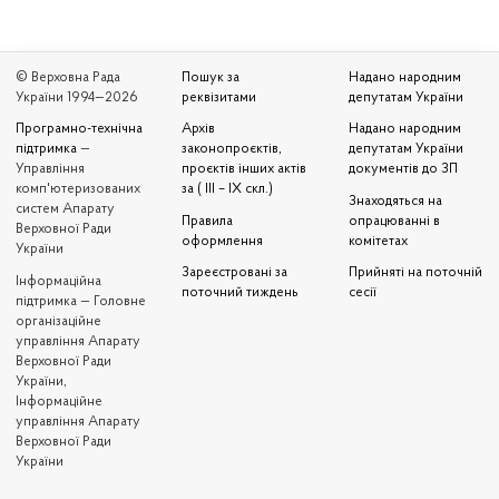
© Верховна Рада
Пошук за
Надано народним
України 1994—2026
реквізитами
депутатам України
Програмно-технічна
Архів
Надано народним
підтримка
—
законопроєктів,
депутатам України
Управління
проєктів інших актів
документів до ЗП
комп'ютеризованих
за ( III – IX скл.)
Знаходяться на
систем Апарату
Правила
опрацюванні в
Верховної Ради
оформлення
комітетах
України
Зареєстровані за
Прийняті на поточній
Iнформаційна
поточний тиждень
сесії
підтримка — Головне
організаційне
управління Апарату
Верховної Ради
України,
Інформаційне
управління Апарату
Верховної Ради
України