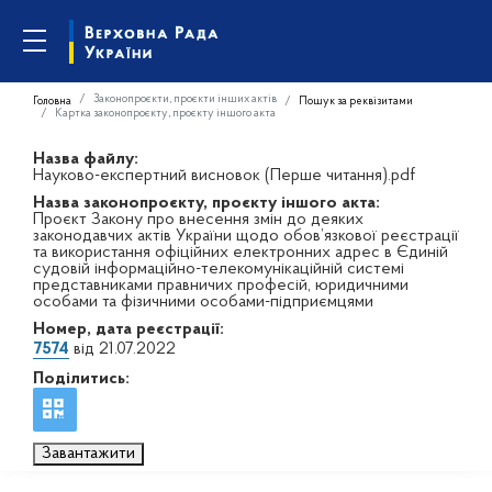
Законопроєкти, проєкти інших актів
Головна
Пошук за реквізитами
Картка законопроєкту, проєкту іншого акта
Назва файлу:
Науково-експертний висновок (Перше читання).pdf
Назва законопроєкту, проєкту іншого акта:
Проєкт Закону про внесення змін до деяких
законодавчих актів України щодо обов’язкової реєстрації
та використання офіційних електронних адрес в Єдиній
судовій інформаційно-телекомунікаційній системі
представниками правничих професій, юридичними
особами та фізичними особами-підприємцями
Номер, дата реєстрації:
7574
від 21.07.2022
Поділитись:
Завантажити