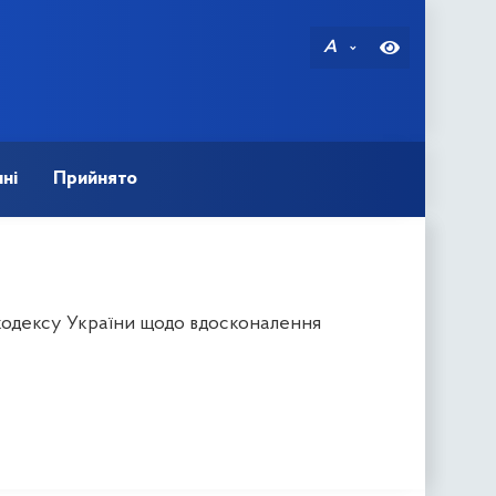
A
ні
Прийнято
 кодексу України щодо вдосконалення