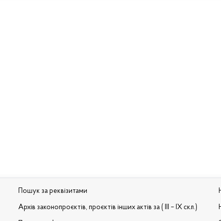
Пошук за реквізитами
Архів законопроєктів, проєктів інших актів за ( III – IX скл.)