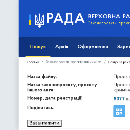
РАДА
ВЕРХОВНА Р
Законопроєкти, проєкт
Пошук
Архів
Оформлення
Заре
Законопроєкти, проєкти інших актів
Головна
Пошук за рек
Назва файлу:
Проєкт 
Назва законопроєкту, проєкту
Проєкт
іншого акта:
криміна
Номер, дата реєстрації:
8077
ві
Поділитись:
Завантажити