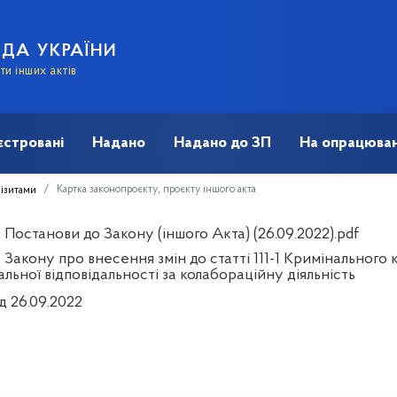
АДА УКРАЇНИ
и інших актів
єстровані
Надано
Надано до ЗП
На опрацюван
Картка законопроєкту, проєкту іншого акта
візитами
Постанови до Закону (іншого Акта) (26.09.2022).pdf
 Закону про внесення змін до статті 111-1 Кримінального
льної відповідальності за колабораційну діяльність
д 26.09.2022