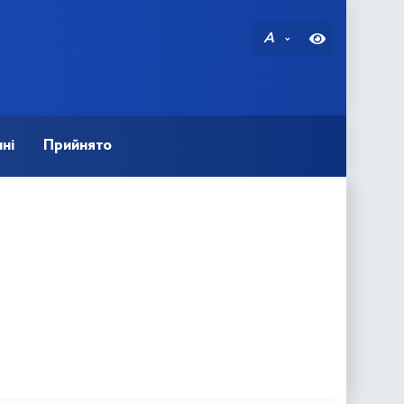
A
ні
Прийнято