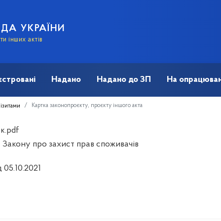
АДА УКРАЇНИ
и інших актів
єстровані
Надано
Надано до ЗП
На опрацюван
Картка законопроєкту, проєкту іншого акта
візитами
к.pdf
 Закону про захист прав споживачів
д 05.10.2021