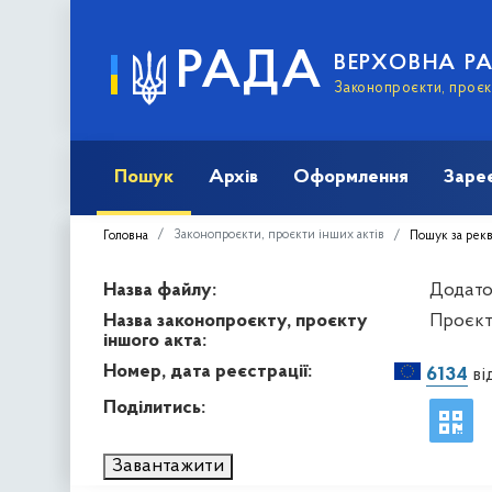
РАДА
ВЕРХОВНА Р
Законопроєкти, проєкт
Пошук
Архів
Оформлення
Заре
Законопроєкти, проєкти інших актів
Головна
Пошук за рек
Назва файлу:
Додато
Назва законопроєкту, проєкту
Проєкт
іншого акта:
Номер, дата реєстрації:
6134
ві
Поділитись:
Завантажити