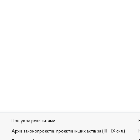
Пошук за реквізитами
Архів законопроєктів, проєктів інших актів за ( III – IX скл.)