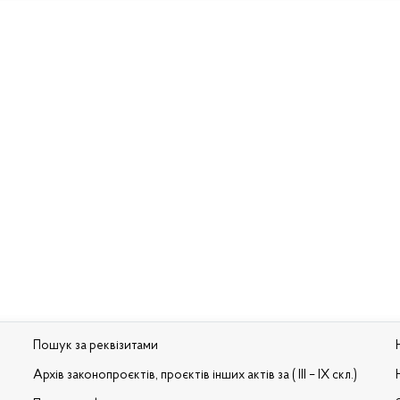
Пошук за реквізитами
Архів законопроєктів, проєктів інших актів за ( III – IX скл.)