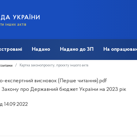
АДА УКРАЇНИ
и інших актів
єстровані
Надано
Надано до ЗП
На опрацюван
Картка законопроєкту, проєкту іншого акта
візитами
о-експертний висновок (Перше читання).pdf
 Закону про Державний бюджет України на 2023 рік
д 14.09.2022