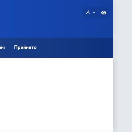
A
ні
Прийнято