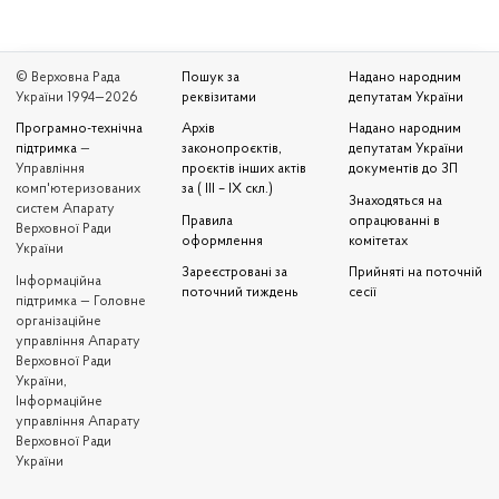
© Верховна Рада
Пошук за
Надано народним
України 1994—2026
реквізитами
депутатам України
Програмно-технічна
Архів
Надано народним
підтримка
—
законопроєктів,
депутатам України
Управління
проєктів інших актів
документів до ЗП
комп'ютеризованих
за ( III – IX скл.)
Знаходяться на
систем Апарату
Правила
опрацюванні в
Верховної Ради
оформлення
комітетах
України
Зареєстровані за
Прийняті на поточній
Iнформаційна
поточний тиждень
сесії
підтримка — Головне
організаційне
управління Апарату
Верховної Ради
України,
Інформаційне
управління Апарату
Верховної Ради
України