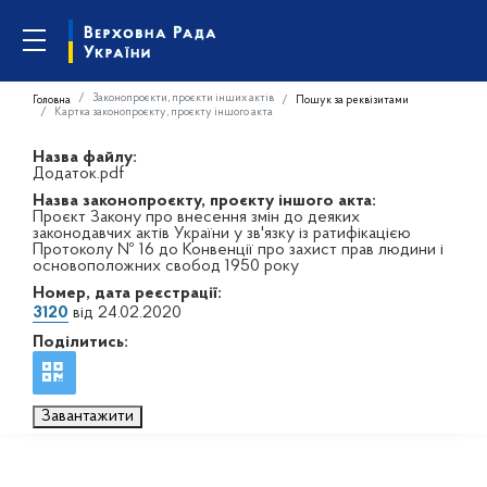
Законопроєкти, проєкти інших актів
Головна
Пошук за реквізитами
Картка законопроєкту, проєкту іншого акта
Назва файлу:
Додаток.pdf
Назва законопроєкту, проєкту іншого акта:
Проєкт Закону про внесення змін до деяких
законодавчих актів України у зв'язку із ратифікацією
Протоколу № 16 до Конвенції про захист прав людини і
основоположних свобод 1950 року
Номер, дата реєстрації:
3120
від 24.02.2020
Поділитись:
Завантажити