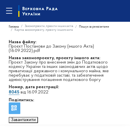
Законопроєкти, проєкти інших актів
Головна
Пошук за реквізитами
Картка законопроєкту, проєкту іншого акта
Назва файлу:
Проєкт Постанови до Закону (іншого Акта)
(16.09.2022).pdf
Назва законопроєкту, проєкту іншого акта:
Проєкт Закону про внесення змін до Податкового
кодексу України та інших законодавчих актів щодо
приватизації державного і комунального майна, яке
перебуває у податковій заставі, та забезпечення
адміністрування погашення податкового боргу
Номер, дата реєстрації:
8045
від 16.09.2022
Поділитись:
Завантажити