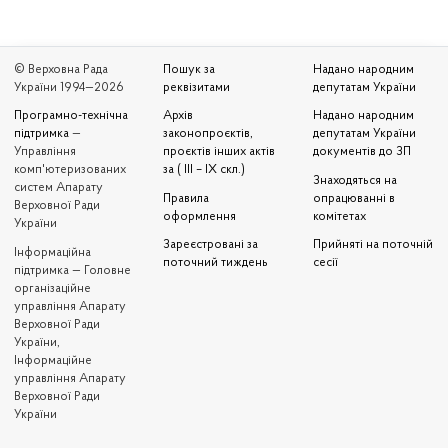
© Верховна Рада
Пошук за
Надано народним
України 1994—2026
реквізитами
депутатам України
Програмно-технічна
Архів
Надано народним
підтримка
—
законопроєктів,
депутатам України
Управління
проєктів інших актів
документів до ЗП
комп'ютеризованих
за ( III – IX скл.)
Знаходяться на
систем Апарату
Правила
опрацюванні в
Верховної Ради
оформлення
комітетах
України
Зареєстровані за
Прийняті на поточній
Iнформаційна
поточний тиждень
сесії
підтримка — Головне
організаційне
управління Апарату
Верховної Ради
України,
Інформаційне
управління Апарату
Верховної Ради
України