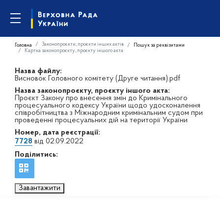
Законопроєкти, проєкти інших актів
Головна
Пошук за реквізитами
Картка законопроєкту, проєкту іншого акта
Назва файлу:
Висновок Головного комітету (Друге читання).pdf
Назва законопроєкту, проєкту іншого акта:
Проєкт Закону про внесення змін до Кримінального
процесуального кодексу України щодо удосконалення
співробітництва з Міжнародним кримінальним судом при
проведенні процесуальних дій на території України
Номер, дата реєстрації:
7728
від 02.09.2022
Поділитись:
Завантажити