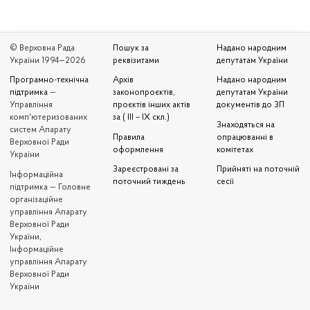
© Верховна Рада
Пошук за
Надано народним
України 1994—2026
реквізитами
депутатам України
Програмно-технічна
Архів
Надано народним
підтримка
—
законопроєктів,
депутатам України
Управління
проєктів інших актів
документів до ЗП
комп'ютеризованих
за ( III – IX скл.)
Знаходяться на
систем Апарату
Правила
опрацюванні в
Верховної Ради
оформлення
комітетах
України
Зареєстровані за
Прийняті на поточній
Iнформаційна
поточний тиждень
сесії
підтримка — Головне
організаційне
управління Апарату
Верховної Ради
України,
Інформаційне
управління Апарату
Верховної Ради
України