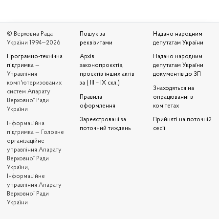
© Верховна Рада
Пошук за
Надано народним
України 1994—2026
реквізитами
депутатам України
Програмно-технічна
Архів
Надано народним
підтримка
—
законопроєктів,
депутатам України
Управління
проєктів інших актів
документів до ЗП
комп'ютеризованих
за ( III – IX скл.)
Знаходяться на
систем Апарату
Правила
опрацюванні в
Верховної Ради
оформлення
комітетах
України
Зареєстровані за
Прийняті на поточній
Iнформаційна
поточний тиждень
сесії
підтримка — Головне
організаційне
управління Апарату
Верховної Ради
України,
Інформаційне
управління Апарату
Верховної Ради
України