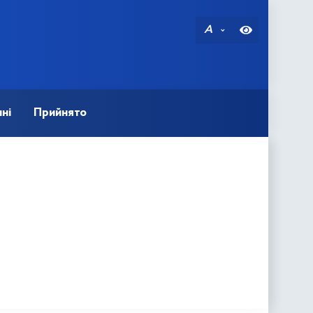
A
ні
Прийнято