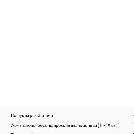
Пошук за реквізитами
Архів законопроєктів, проєктів інших актів за ( III – IX скл.)