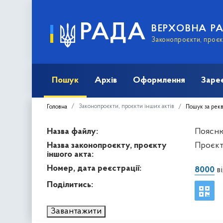
РАДА
ВЕРХОВНА Р
Законопроєкти, проєкт
Пошук
Архів
Оформлення
Заре
Законопроєкти, проєкти інших актів
Головна
Пошук за рек
Назва файлу:
Пояснюв
Назва законопроєкту, проєкту
Проєкт
іншого акта:
Номер, дата реєстрації:
8000
ві
Поділитись:
Завантажити