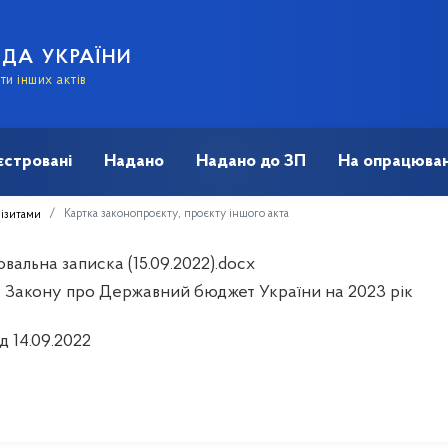
АДА УКРАЇНИ
и інших актів
єстровані
Надано
Надано до ЗП
На опрацюван
Картка законопроєкту, проєкту іншого акта
візитами
альна записка (15.09.2022).docx
 Закону про Державний бюджет України на 2023 рік
д 14.09.2022