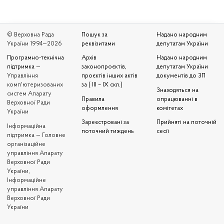
© Верховна Рада
Пошук за
Надано народним
України 1994—2026
реквізитами
депутатам України
Програмно-технічна
Архів
Надано народним
підтримка
—
законопроєктів,
депутатам України
Управління
проєктів інших актів
документів до ЗП
комп'ютеризованих
за ( III – IX скл.)
Знаходяться на
систем Апарату
Правила
опрацюванні в
Верховної Ради
оформлення
комітетах
України
Зареєстровані за
Прийняті на поточній
Iнформаційна
поточний тиждень
сесії
підтримка — Головне
організаційне
управління Апарату
Верховної Ради
України,
Інформаційне
управління Апарату
Верховної Ради
України