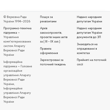
© Верховна Рада
Пошук за
Надано народним
України 1994—2026
реквізитами
депутатам України
Програмно-технічна
Архів
Надано народним
підтримка
—
законопроєктів,
депутатам України
Управління
проєктів інших актів
документів до ЗП
комп'ютеризованих
за ( III – IX скл.)
Знаходяться на
систем Апарату
Правила
опрацюванні в
Верховної Ради
оформлення
комітетах
України
Зареєстровані за
Прийняті на поточній
Iнформаційна
поточний тиждень
сесії
підтримка — Головне
організаційне
управління Апарату
Верховної Ради
України,
Інформаційне
управління Апарату
Верховної Ради
України