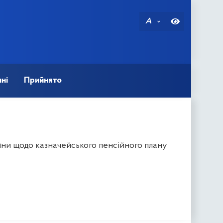
A
ні
Прийнято
їни щодо казначейського пенсійного плану