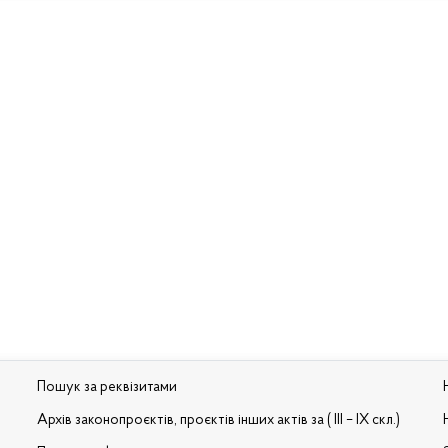
Пошук за реквізитами
Архів законопроєктів, проєктів інших актів за ( III – IX скл.)