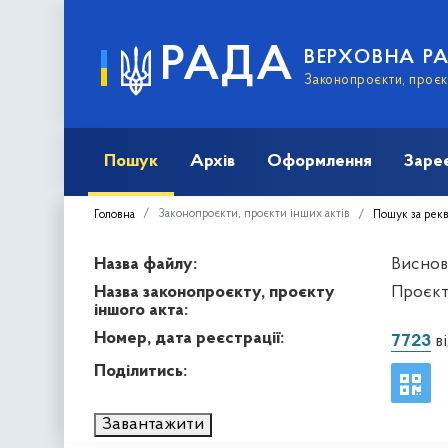
РАДА
ВЕРХОВНА Р
Законопроєкти, проєкт
Пошук
Архів
Оформлення
Заре
Законопроєкти, проєкти інших актів
Головна
Пошук за рек
Назва файлу:
Висново
Назва законопроєкту, проєкту
Проєкт
іншого акта:
Номер, дата реєстрації:
7723
ві
Поділитись:
Завантажити