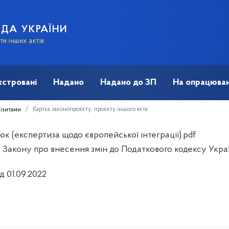
АДА УКРАЇНИ
и інших актів
єстровані
Надано
Надано до ЗП
На опрацюван
Картка законопроєкту, проєкту іншого акта
візитами
к (експертиза щодо європейської інтеграції).pdf
 Закону про внесення змін до Податкового кодексу Укра
д 01.09.2022