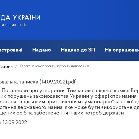
АДА УКРАЇНИ
и інших актів
єстровані
Надано
Надано до ЗП
На опрацюван
Картка законопроєкту, проєкту іншого акта
візитами
альна записка (14.09.2022).pdf
 Постанови про утворення Тимчасової слідчої комісії Вер
их порушень законодавства України у сфері отримання, р
стання за цільовим призначенням гуманітарної та іншої 
стання державного майна, яке може бути використане д
щених осіб та забезпечення інших потреб держави
д 13.09.2022