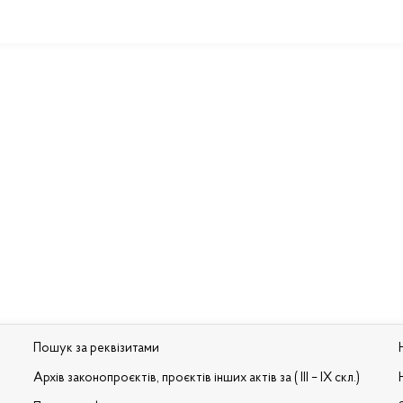
Пошук за реквізитами
Архів законопроєктів, проєктів інших актів за ( III – IX скл.)