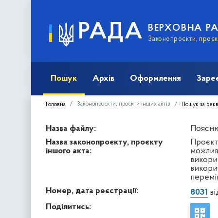
РАДА
ВЕРХОВНА Р
Законопроєкти, проєкт
Пошук
Архів
Оформлення
Заре
Законопроєкти, проєкти інших актів
Головна
Пошук за рек
Назва файлу:
Пояснюв
Назва законопроєкту, проєкту
Проєкт
іншого акта:
можлив
викори
викори
перемі
Номер, дата реєстрації:
8031
ві
Поділитись: